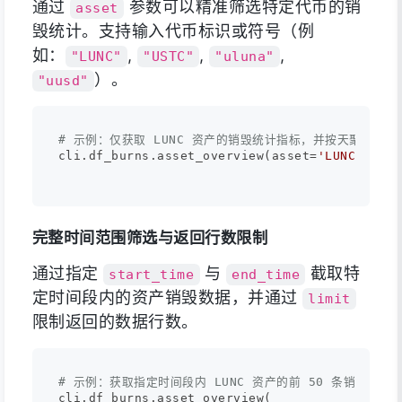
通过
参数可以精准筛选特定代币的销
asset
毁统计。支持输入代币标识或符号（例
如：
,
,
,
"LUNC"
"USTC"
"uluna"
）。
"uusd"
# 示例：仅获取 LUNC 资产的销毁统计指标，并按天聚合
cli.df_burns.asset_overview(asset=
'LUNC'
, fre
完整时间范围筛选与返回行数限制
通过指定
与
截取特
start_time
end_time
定时间段内的资产销毁数据，并通过
limit
限制返回的数据行数。
# 示例：获取指定时间段内 LUNC 资产的前 50 条销毁细分
cli.df_burns.asset_overview(
