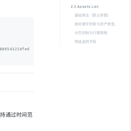
2.2 Assets List
基础用法（默认参数）
按关键字检索与资产类型筛选
分页控制与行数限制
筛选返回字段
886543210fedcba66')
。支持通过时间范