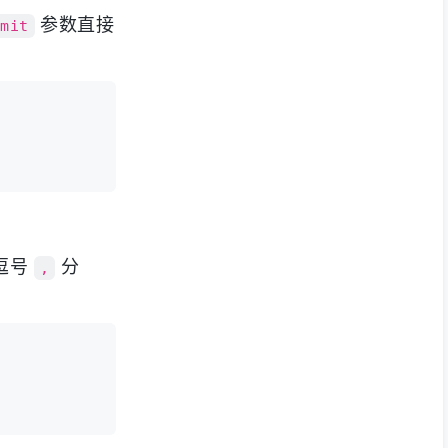
参数直接
imit
逗号
分
,