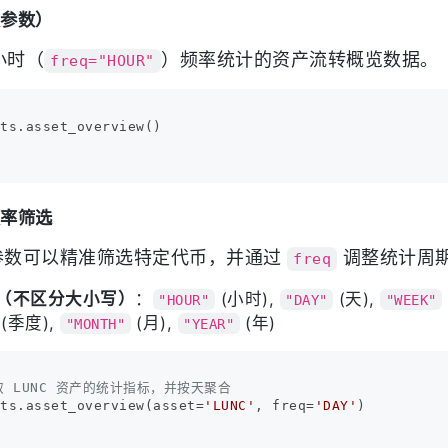
认参数）
小时（
）频率统计的资产流转概览数据。
freq="HOUR"
ts.asset_overview()

频率筛选
数可以精准筛选特定代币，并通过
调整统计周
freq
（不区分大小写）
：
(小时),
(天),
"HOUR"
"DAY"
"WEEK"
(季度),
(月),
(年)
"MONTH"
"YEAR"
取 LUNC 资产的统计指标，并按天聚合
ets.asset_overview(asset=
'LUNC'
, freq=
'DAY'
)
