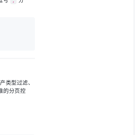
逗号
分
,
过资产类型过滤、
准的分页控