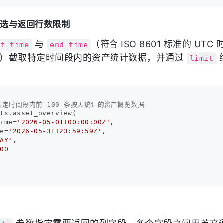
筛选与返回行数限制
与
（符合 ISO 8601 标准的 UT
rt_time
end_time
e 对象）截取特定时间段内的资产统计数据，并通过
limit
指定时间段内前 100 条按天统计的资产概览数据
ts.asset_overview(

time=
'2026-05-01T00:00:00Z'
, 

me=
'2026-05-31T23:59:59Z'
, 

DAY'
, 

100