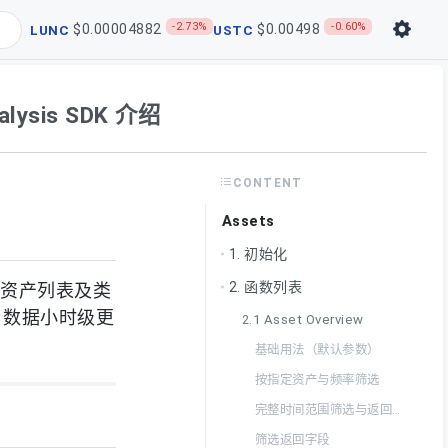
-2.73%
-0.60%
$0.00004882
$0.00498
LUNC
USTC
nalysis SDK 介绍
CONTENT
Assets
1. 初始化
2. 函数列表
全链资产列表及类
，数据小时级更
2.1 Asset Overview
基础用法（默认参数）
按指定资产与频率筛选
完整时间范围筛选与返回行数限制
筛选返回字段