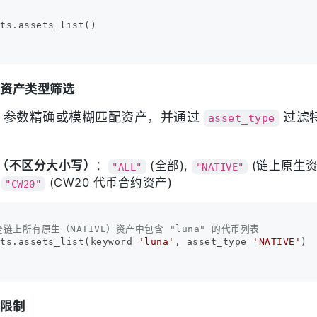
ts.assets_list()

与资产类型筛选
参数精确或模糊匹配资产，并通过
过滤
asset_type
（不区分大小写）
：
(全部),
(链上原生资
"ALL"
"NATIVE"
,
(CW20 代币合约资产)
"CW20"
链上所有原生（NATIVE）资产中包含 "luna" 的代币列表
ets.assets_list(keyword=
'luna'
, asset_type=
'NATIVE'
)

数限制