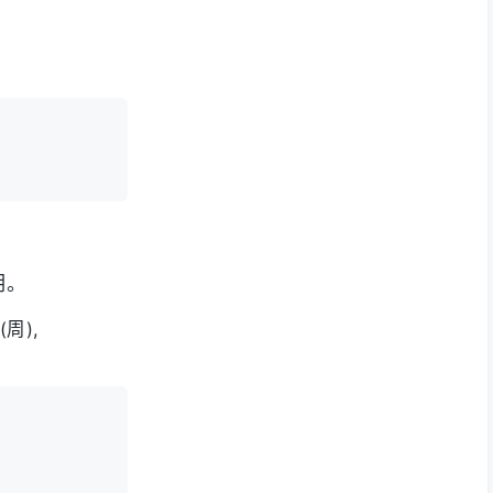
期。
(周),